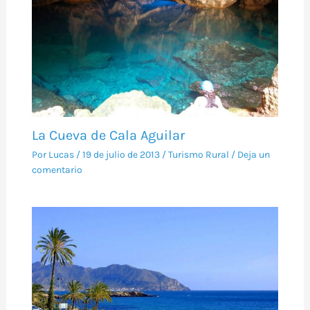
La Cueva de Cala Aguilar
Por
Lucas
/
19 de julio de 2013
/
Turismo Rural
/
Deja un
comentario