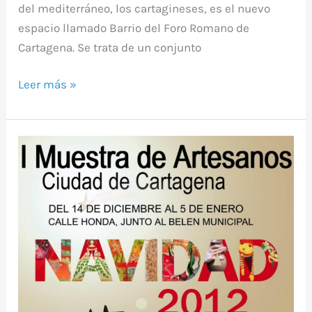
del mediterráneo, los cartagineses, es el nuevo
espacio llamado Barrio del Foro Romano de
Cartagena. Se trata de un conjunto
Leer más »
I
Muestra
de
Artesanos
de
Navidad
de
la
ciudad