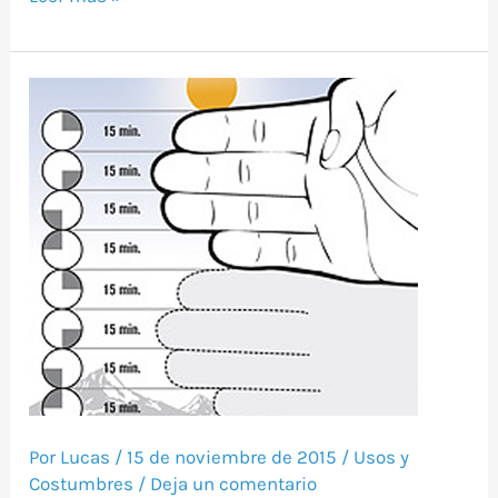
Calcula
las
horas
de
luz
con
tu
mano
Por
Lucas
/
15 de noviembre de 2015
/
Usos y
Costumbres
/
Deja un comentario