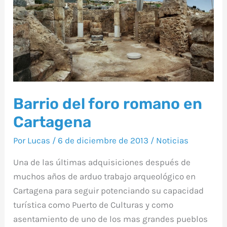
foro
romano
en
Cartagena
Barrio del foro romano en
Cartagena
Por
Lucas
/
6 de diciembre de 2013
/
Noticias
Una de las últimas adquisiciones después de
muchos años de arduo trabajo arqueológico en
Cartagena para seguir potenciando su capacidad
turística como Puerto de Culturas y como
asentamiento de uno de los mas grandes pueblos