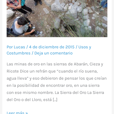
¿Leyenda
o
verdad?
Por
Lucas
/
4 de diciembre de 2015
/
Usos y
Costumbres
/
Deja un comentario
Las minas de oro en las sierras de Abarán, Cieza y
Ricote Dice un refrán que “cuando el río suena,
agua lleva” y eso debieron de pensar los que creían
en la posibilidad de encontrar oro, en una sierra
con ese mismo nombre. La Sierra del Oro La Sierra
del Oro o del Lloro, está […]
Leer más »