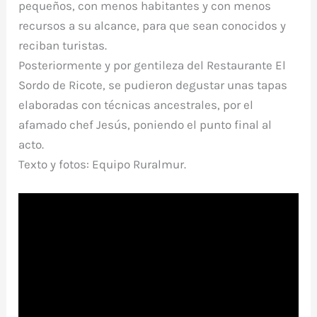
pequeños, con menos habitantes y con menos
recursos a su alcance, para que sean conocidos y
reciban turistas.
Posteriormente y por gentileza del Restaurante El
Sordo de Ricote, se pudieron degustar unas tapas
elaboradas con técnicas ancestrales, por el
afamado chef Jesús, poniendo el punto final al
acto.
Texto y fotos: Equipo Ruralmur.