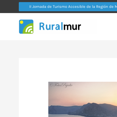
Ir
II Jornada de Turismo Accesible de la Región de 
al
contenido