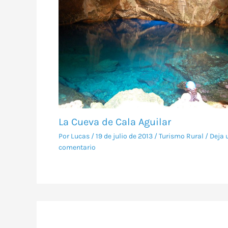
La Cueva de Cala Aguilar
Por
Lucas
/
19 de julio de 2013
/
Turismo Rural
/
Deja 
comentario