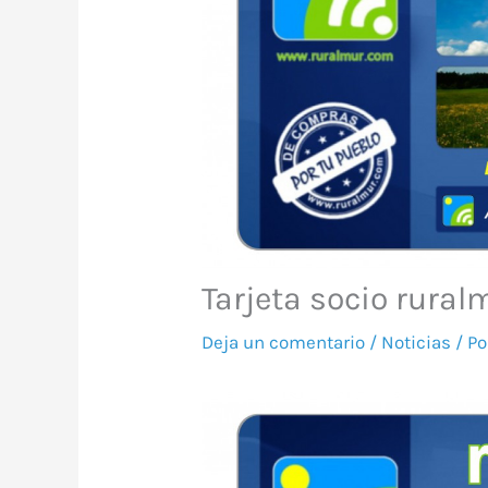
Tarjeta socio rural
Deja un comentario
/
Noticias
/ P