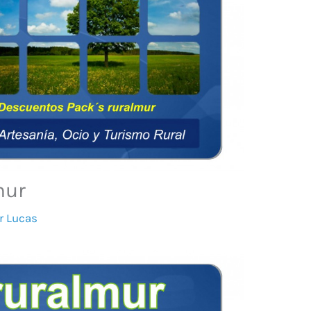
mur
or
Lucas