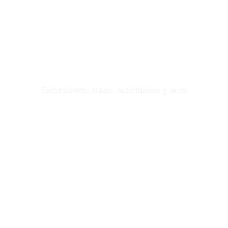
DÓNDE
IR
Excursiones, rutas, actividades y ocio.
DÓNDE
COMER