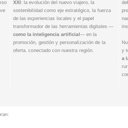
eso
XXI
: la evolución del nuevo viajero, la
de
ave
sostenibilidad como eje estratégico, la fuerza
pr
de las experiencias locales y el papel
na
transformador de las herramientas digitales —
ins
como la inteligencia artificial
— en la
Nu
promoción, gestión y personalización de la
y 
oferta. conectado con nuestra región.
a 
ru
co
ran: